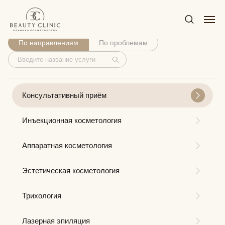
Услуги
По направлениям
По проблемам
Консультативный приём
Инъекционная косметология
Аппаратная косметология
Эстетическая косметология
Трихология
Лазерная эпиляция