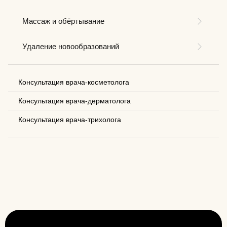
Массаж и обёртывание
Удаление новообразований
Консультация врача-косметолога
Консультация врача-дерматолога
Консультация врача-трихолога
Beauty Clinic
Начни путь к совершенству
вместе с Beauty Clinic
В КАТАЛОГ УСЛУГ