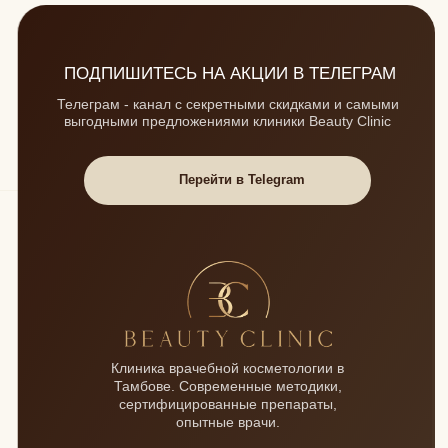
Данный сайт носит исключительно информационный характер
и не является публичной офертой, вся информация о
выполняемых исследованиях, врачебных приёмах и ценах на
них не является публичной офертой, определяемой
положениями Статьи 437 Гражданского кодекса Российской
Федерации. Изображения товаров, услуг на фотографиях,
представленных на сайте, могут отличаться от оригиналов.
Информация о цене товара и услуг, указанная на сайте, может
отличаться от фактической, уточняйте стоимость услуг по
телефону +7 (4752) 50-37-05 или у администраторов клиники
по адресу: г. Тамбов, ул. Мичуринская 211В
Публикация изображений осуществляется на основании
письменного согласия гражданина (либо договора
позирования за плату) на основании требований Гражданского
кодекса России, Федеральный закон от 27.07.2006 N 152-ФЗ
(ред. от 08.08.2024) "О персональных данных", Приказа
Роскомнадзора от 24.02.2021 N 18 "Об утверждении
требований к содержанию согласия на обработку
персональных данных, разрешенных субъектом персональных
данных для распространения".
Общество с ограниченной ответственностью «Бьюти клиник»
(адрес юридического лица 392024 г. Тамбов, Соловьиная 63;
ИНН / КПП 6829143643/ 682901001; ОГРН 1186820007197,
info@beauty-clinic-tmb.ru). Медицинская лицензия: Л041-01196-
68/00342337; Телефон: +7 (4752)503705
Информация, фото и видео размещено на сайте в