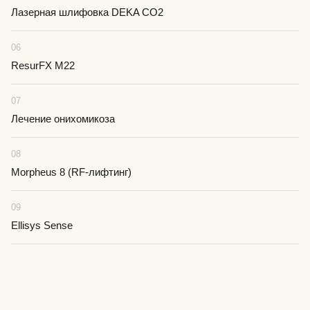
Получить консультацию
Лазерная шлифовка DEKA CO2
Врача-косметолога с планом лечения
06
ResurFX M22
07
+7
Лечение онихомикоза
Я принимаю условия
Политики
конфиденциальности
и даю
С
огласие на обработку
персональных данных
08
Morpheus 8 (RF-лифтинг)
ПОЛУЧИТЬ КОНСУЛЬТАЦИЮ
09
Ellisys Sense