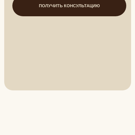
Версия для слабовидящих
8(4752)50-37-05
г.Тамбов
Ежедневно: 09:00 — 21:00
ул. Мичуринская, 211В
© 2026 BEAUTY CLINIC Все права защищены
ООО "БЬЮТИ КЛИНИК" ИНН 6829143643
/Лицензия: Л041-01196-68/00342337
г.Тамбов, ул. Соловьиная, 63 (юридический адрес)
г. Тамбов, ул. Мичуринская 211В
Политика обработки персональных данных в
медицинской организации.
Политика конфиденциальности
Согласие на обработку персональных данных