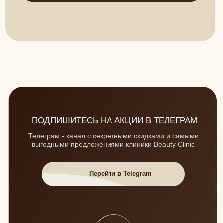
Ежедневно: 09:00 — 21:00
ул. Мичуринская, 211В
© 2026 BEAUTY CLINIC Все права защищены
ООО "БЬЮТИ КЛИНИК" ИНН 6829143643
/Лицензия: Л041-01196-68/00342337
г.Тамбов, ул. Соловьиная, 63 (юридический адрес)
г. Тамбов, ул. Мичуринская 211В
Политика обработки персональных данных в
медицинской организации.
Политика конфиденциальности
Согласие на обработку персональных данных
Данный сайт носит исключительно информационный характер
и не является публичной офертой, вся информация о
выполняемых исследованиях, врачебных приёмах и ценах на
них не является публичной офертой, определяемой
положениями Статьи 437 Гражданского кодекса Российской
Федерации. Изображения товаров, услуг на фотографиях,
представленных на сайте, могут отличаться от оригиналов.
Информация о цене товара и услуг, указанная на сайте, может
отличаться от фактической, уточняйте стоимость услуг по
телефону +7 (4752) 50-37-05 или у администраторов клиники
по адресу: г. Тамбов, ул. Мичуринская 211В