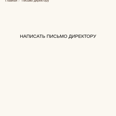
Главная
/
Письмо директору
НАПИСАТЬ ПИСЬМО ДИРЕКТОРУ
Задайте вопрос директору
BEAUTY CLINIC
Если у вас есть вопросы, предложения
или пожелания, заполните форму ниже.
Мы внимательно рассмотрим ваше
обращение.