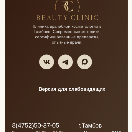
Публикация изображений осуществляется на основании
письменного согласия гражданина (либо договора
позирования за плату) на основании требований Гражданского
кодекса России, Федеральный закон от 27.07.2006 N 152-ФЗ
(ред. от 08.08.2024) "О персональных данных", Приказа
Роскомнадзора от 24.02.2021 N 18 "Об утверждении
требований к содержанию согласия на обработку
персональных данных, разрешенных субъектом персональных
данных для распространения".
Общество с ограниченной ответственностью «Бьюти клиник»
(адрес юридического лица 392024 г. Тамбов, Соловьиная 63;
ИНН / КПП 6829143643/ 682901001; ОГРН 1186820007197,
info@beauty-clinic-tmb.ru). Медицинская лицензия: Л041-01196-
68/00342337; Телефон: +7 (4752)503705
Информация, фото и видео размещено на сайте в
соответствии с Федеральным законом от 27.07.2006 №152-ФЗ
«О персональных данных» и со статьей 152.1. Гражданского
Кодекса РФ
Изображения результатов до и после содержит усредненный
возможный результат, не является примером конкретного
случая излечения, не гарантирует повторение данного
клинического результата и служит для ориентировочной оценки
предполагаемых результатов, в том числе эстетических.
Информация, фото и видео размещено на сайте в
соответствии с Федеральным законом от 27.07.2006 №152-ФЗ
«О персональных данных» и со статьей 152.1. Гражданского
Кодекса РФ