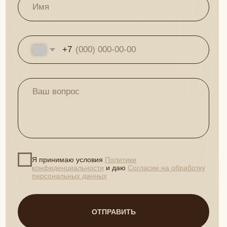
Телеграм - канал с секретными скидками и самыми
выгодными предложениями клиники Beauty Clinic
Перейти в Telegram
Клиника врачебной косметологии в
Тамбове. Современные методики,
сертифицированные препараты,
опытные врачи.
Версия для слабовидящих
8(4752)50-37-05
г.Тамбов