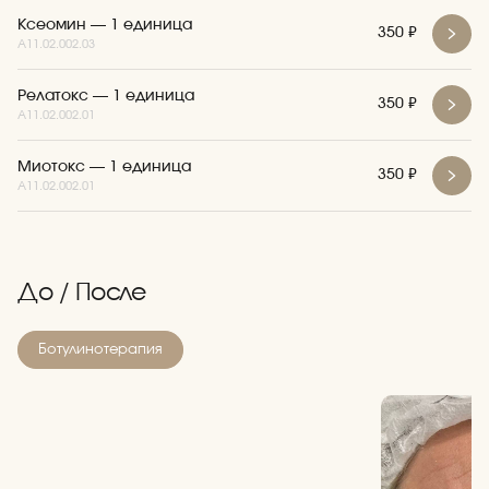
Ксеомин — 1 единица
350 ₽
А11.02.002.03
Релатокс — 1 единица
350 ₽
А11.02.002.01
Кудинова
Егорова Кристина
Анпилова Елена
Реше
Марина
Сергеевна
Владимировна
Татья
Александровна
Миотокс — 1 единица
врач косметолог,
350 ₽
врач-косметолог
Главный Врач Beauty
врач к
дерматолог
Clinic, косметолог,
А11.02.002.01
дермат
трихолог, дерматолог
До / После
Вопрос-ответ
Ботулинотерапия