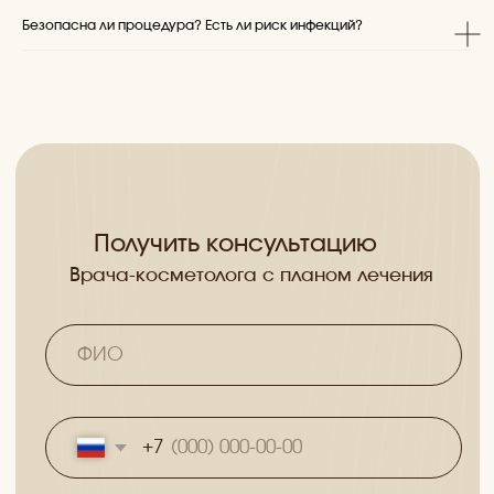
обработку персональных данных, разрешенных
субъектом персональных данных для распространения".
Безопасна ли процедура? Есть ли риск инфекций?
Общество с ограниченной ответственностью «Бьюти
клиник» (адрес юридического лица 392024 г. Тамбов,
Соловьиная 63; ИНН / КПП 6829143643/ 682901001; ОГРН
1186820007197, info@beauty-clinic-tmb.ru). Медицинская
лицензия: Л041-01196-68/00342337; Телефон: +7
(4752)503705
Информация, фото и видео размещено на сайте в
соответствии с Федеральным законом от 27.07.2006 №152-
ФЗ «О персональных данных» и со статьей 152.1.
Гражданского Кодекса РФ
Изображения результатов до и после содержит
усредненный возможный результат, не является примером
конкретного случая излечения, не гарантирует повторение
данного клинического результата и служит для
ориентировочной оценки предполагаемых результатов, в
том числе эстетических.
Информация, фото и видео размещено на сайте в
соответствии с Федеральным законом от 27.07.2006 №152-
ФЗ «О персональных данных» и со статьей 152.1.
Гражданского Кодекса РФ
На сайте установлен счетчик Яндекс.Метрики, который
использует cookie пользователей