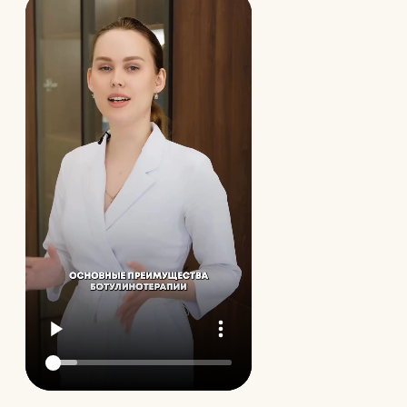
Преимущества процедуры
Быстрая процедура
Видимый результат
Сеанс занимает всего 15-20 минут, не требует
Эффект проявляется через 3-7 д
анестезии и специальной подготовки. Можно
достигает максимума через 2 не
вернуться к обычным делам сразу после
Морщины разглаживаются, лицо 
процедуры.
свежим и отдохнувшим.