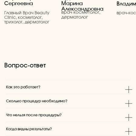
г. Тамбов, ул. Мичуринская 211В
Политика обработки персональных данных
в медицинской организации.
Политика конфиденциальности
Согласие на обработку персональных данных
Данный сайт носит исключительно информационный
характер и не является публичной офертой, вся
информация о выполняемых исследованиях, врачебных
приёмах и ценах на них не является публичной офертой,
определяемой положениями Статьи 437 Гражданского
кодекса Российской Федерации. Изображения товаров,
услуг на фотографиях, представленных на сайте, могут
отличаться от оригиналов. Информация о цене товара и
услуг, указанная на сайте, может отличаться от
фактической, уточняйте стоимость услуг по телефону +7
Как это работает?
(4752) 50-37-05 или у администраторов клиники по
адресу: г. Тамбов, ул. Мичуринская 211В
Сколько процедур необходимо?
Публикация изображений осуществляется на основании
письменного согласия гражданина (либо договора
позирования за плату) на основании требований
Что нельзя после процедуры?
Гражданского кодекса России, Федеральный закон от
27.07.2006 N 152-ФЗ (ред. от 08.08.2024) "О персональных
данных", Приказа Роскомнадзора от 24.02.2021 N 18 "Об
Когда видны результаты?
утверждении требований к содержанию согласия на