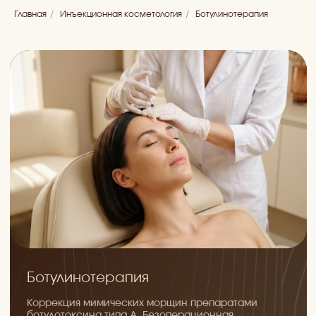
Главная
/
Инъекционная косметология
/
Ботулинотерапия
Ботулинотерапия
Коррекция мимических морщин препаратами
ботулотоксина типа А. Безоперационная
процедура устранения мимических морщин на
лбу, между бровями и в области глаз.
Расслабление мышц, разглаживание кожи и
естественный омолаживающий эффект на 4-6
месяцев
ЗАПИСАТЬСЯ
Рейтинг
Рейтинг 5.0
Рейтинг 5.0
Рейтинг 5.0
(71)
(22)
(1143)