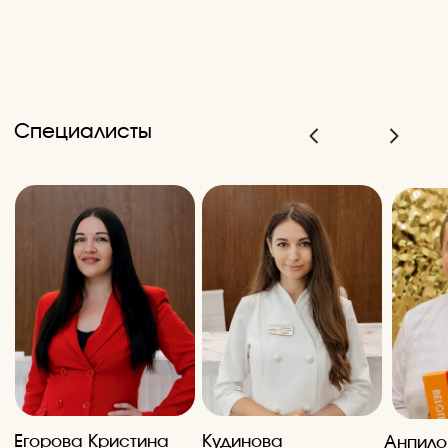
Клиника врачебной косметологии в
Тамбове. Современные методики,
сертифицированные препараты,
опытные врачи.
Версия для слабовидящих
8(4752)50-37-05
г.Тамбов
Ежедневно: 09:00 — 21:00
ул. Мичуринская, 211В
© 2026 BEAUTY CLINIC Все права защищены
ООО "БЬЮТИ КЛИНИК" ИНН 6829143643
/Лицензия: Л041-01196-68/00342337
г.Тамбов, ул. Соловьиная, 63 (юридический адрес)