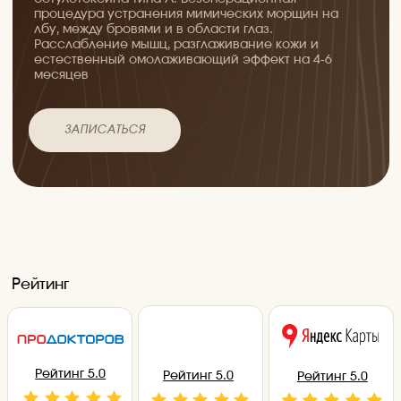
Подходит
Горизонтальные морщины на лбу
Межбровные вертикальные морщины
Гусиные лапки вокруг глаз
Морщины на переносице
Кисетные морщины вокруг губ
Опущение бровей
Морщины на шее (платизма)
Снижение тургора кожи в зоне декольте
Избыточное потоотделение
Противопоказания
Миастения и другие нервно-мышечные заболевания