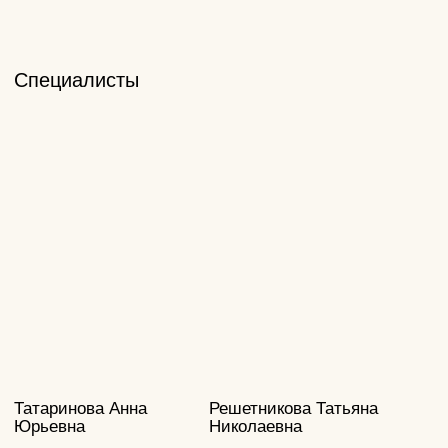
ПОДПИШИТЕСЬ НА АКЦИИ В ТЕЛЕГРАМ
Телеграм - канал с секретными скидками и самыми
выгодными предложениями клиники Beauty Clinic
Перейти в Telegram
Клиника врачебной косметологии в
Тамбове. Современные методики,
сертифицированные препараты,
опытные врачи.