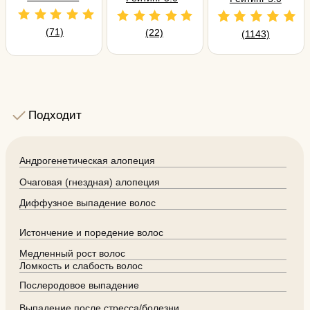
Беременность и период лактации
Острые инфекции и воспаления
Эпилепсия и судорожные состояния
Келоидная болезнь
Повреждения кожи головы (раны, ожоги)
Онкологические заболевания
Нарушения свёртываемости крови
Сахарный диабет в стадии декомпенсации
Дерматологические заболевания в стадии обострения
Галерея