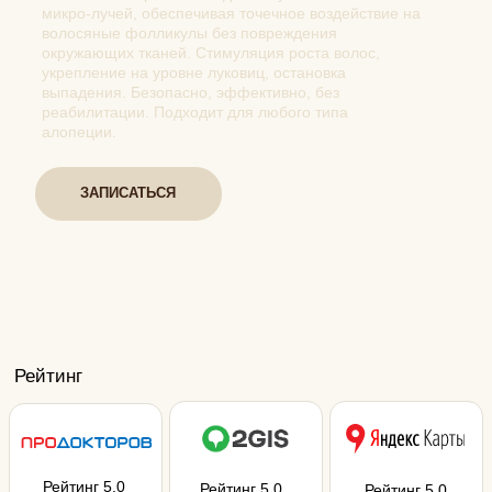
Подходит
Андрогенетическая алопеция
Очаговая (гнездная) алопеция
Диффузное выпадение волос
Истончение и поредение волос
Медленный рост волос
Ломкость и слабость волос
Послеродовое выпадение
Выпадение после стресса/болезни
Реабилитация после трансплантации
Противопоказания