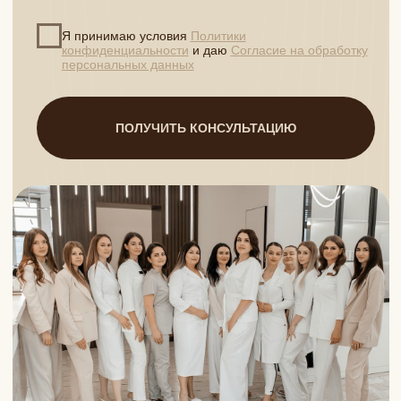
Кодекса РФ
Изображения результатов до и после содержит усредненный
возможный результат, не является примером конкретного
случая излечения, не гарантирует повторение данного
клинического результата и служит для ориентировочной оценки
предполагаемых результатов, в том числе эстетических.
Информация, фото и видео размещено на сайте в
соответствии с Федеральным законом от 27.07.2006 №152-ФЗ
«О персональных данных» и со статьей 152.1. Гражданского
Кодекса РФ
На сайте установлен счетчик Яндекс.Метрики, который
использует cookie пользователей