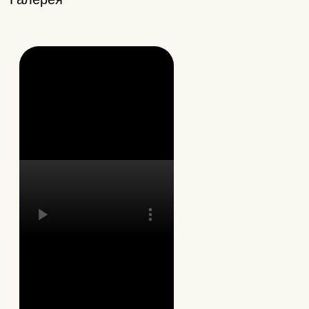
индивидуальные параметры: мощн
плотность, режим.
Специалисты
Татаринова Анна
Решетникова Татьяна
Юрьевна
Николаевна
врач трихолог,
врач косметолог,
дерматолог
дерматолог