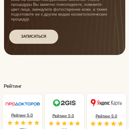
Подходит
Обезвоженность и сухость кожи
Тусклый цвет лица, отсутствие сияния
Снижение упругости и эластичности
Первые признаки старения (25-30 лет)
Профилактика возрастных изменений
Подготовка к агрессивным процедурам
Восстановление после пилингов и лазера
Фотостарение и гиперпигментация
Акне и постакне
Противопоказания
Острые воспалительные процессы на коже