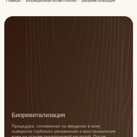
Главная
/
Инъекционная косметология
/
Биоревитализация
Биоревитализация
Процедура, основанная на введении в кожу
сывороток глубокого увлажнения и восстановления
кожи на основе гиалуроновой кислотой. После
процедуры Вы заметно помолодеете, освежите
цвет лица, замедлите фотостарение кожи, а также
подготовите ее к другим видам косметологических
процедур.
ЗАПИСАТЬСЯ
Рейтинг
Рейтинг 5.0
Рейтинг 5.0
Рейтинг 5.0
(71)
(22)
(1143)