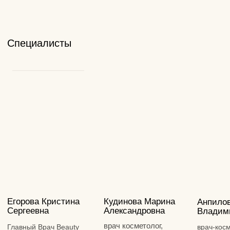
ПОДПИШИТЕСЬ НА АКЦИИ В ТЕЛЕГРАМ
Телеграм - канал с секретными скидками и самыми
выгодными предложениями клиники Beauty Clinic
Перейти в Telegram
Клиника врачебной косметологии в
Тамбове. Современные методики,
сертифицированные препараты,
опытные врачи.
Версия для слабовидящих