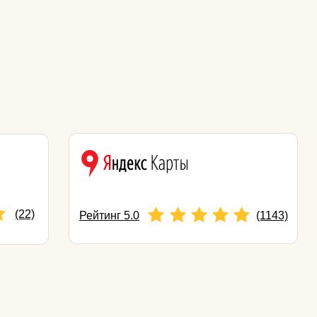
Татаринова Анна Юрьевна
Анпилова Елена
Владимировна
врач трихолог, дерматолог
врач-косметолог