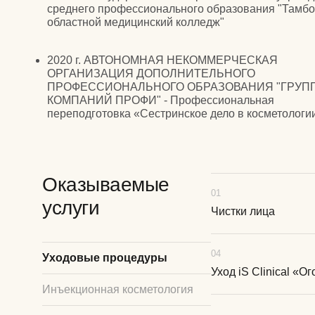
Оказываемые
01
услуги
Чистки лица
04
Уходовые процедуры
Уход iS Clinical «О
Инъекционная косметология
До / После