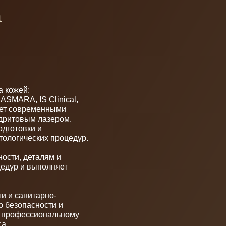
:
 IS Clinical,
временными
ым лазером.
ки и
еских процедур.
деталям и
 выполняет
нитарно-
асности и
ессиональному