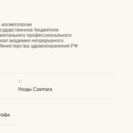
03
Уходы Casmara
гофа