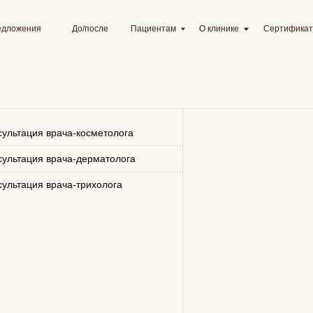
я
До/после
Пациентам
О клинике
Сертификаты
Цены
сультация врача-косметолога
сультация врача-дерматолога
сультация врача-трихолога