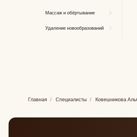
Массаж и обёртывание
Удаление новообразований
Главная
/
Специалисты
/
Ковешникова Аль
Ковешникова Альбина
Медицинская сестра в косметологии