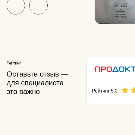
Другие
специалисты
Beauty Clinic
Егорова Крист
Главный Врач Beauty C
трихолог, дерматолог