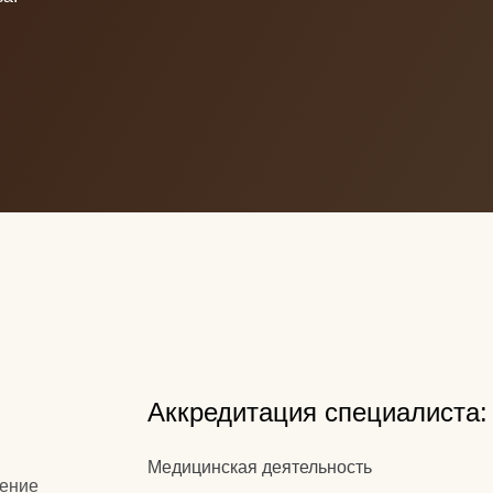
Аккредитация специалиста:
Медицинская деятельность
Уникальный номер:
7726 033974286
Дата проведения:
10.02.2026
Действует до:
10.02.2031
Специальность:
Сестринское дело в косметологии
Место проведения:
федеральное государственно
образовательное учреждение дополнительного п
образования "Российская медицинская академия
профессионального образования" Министерства