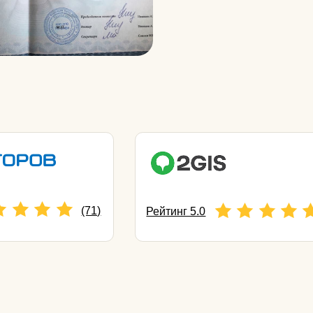
ина Сергеевна
Кудинова Марина
Александровна
linic, косметолог,
врач косметолог, дерматолог