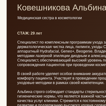
СТАЖ: 29 лет
Специалист по комплексным программам ухода за кожей
дерматологическая чистка лица, пилинги, уходы CASMARA,
аппаратный Hydrafacial, Geneo+, Beogenie. Владеет со
методами лазерной эпиляции диодным и александритов
Специалист, обеспечивающий высокий уровень подготов
сопровождения пациентов при проведении косметологич
В своей работе уделяет особое внимание аккуратности, 
комфорту пациента. Участвует в проведении процедур и
уходовые методики в рамках своей компетенции.
Альбина строго соблюдает стандарты стерильности и са
гигиенические нормы, что является важной частью безоп
качества услуг клиники. Стремится к постоянному проф
развитию и поддержанию высокого уровня сервиса.
Основные направления работы:
Дерматологические чистки, пилинги, уходы
Лазерная эпиляция
Аппаратные и инъекционные методики