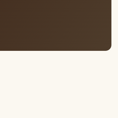
е бюджетное
рофессионального
 непрерывного
 здравоохранения РФ