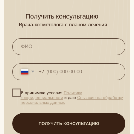
случая излечения, не гарантирует повторение данного
клинического результата и служит для ориентировочной оценки
предполагаемых результатов, в том числе эстетических.
Информация, фото и видео размещено на сайте в
соответствии с Федеральным законом от 27.07.2006 №152-ФЗ
«О персональных данных» и со статьей 152.1. Гражданского
Кодекса РФ
На сайте установлен счетчик Яндекс.Метрики, который
использует cookie пользователей