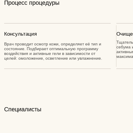
ПОДПИШИТЕСЬ НА АКЦИИ В ТЕЛЕГРАМ
Телеграм - канал с секретными скидками и самыми
выгодными предложениями клиники Beauty Clinic
Перейти в Telegram
Клиника врачебной косметологии в
Тамбове. Современные методики,
сертифицированные препараты,
опытные врачи.
Версия для слабовидящих