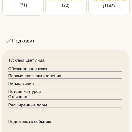
*Процедура GeneO+ без применения RF-лифтинга
может проводиться во время беременности и
лактации.
Галерея