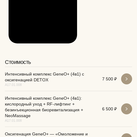
Стоимость
Интенсивный комплекс GeneO+ (4в1) с
Преимущества процедуры
7 500 ₽
оксигенацией DETOX
А17.01.008
Интенсивный комплекс GeneO+ (4в1):
Мгновенный результат
Круглогодично
кислородный уход + RF-лифтинг +
WOW-эффект виден сразу после процедуры. Следы
Можно делать в любое время года,
усталости буквально стираются, кожа сияет и
6 500 ₽
свежий загар. Подходит для всех 
безинъекционная биоревитализация +
выглядит отдохнувшей.
кожи.
NeoMassage
А17.01.008
Оксигенация GeneO+ — «Омоложение и