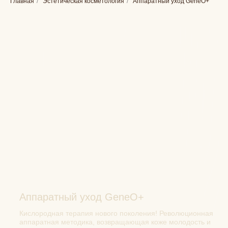
Главная
/
Эстетическая косметология
/
Аппаратный уход GeneO+
Аппаратный уход GeneO+
Кислородная терапия нового поколения! Революционная
аппаратная методика, возвращающая коже молодость и
здоровье. Объединяет 4 технологии: кислородное
насыщение, RF-лифтинг, ультразвуковую доставку
активных веществ и лимфодренажный массаж.
Мгновенный эффект без реабилитации - идеально «на
выход»!
ЗАПИСАТЬСЯ
Рейтинг
Рейтинг 5.0
Рейтинг 5.0
Рейтинг 5.0
(71)
(22)
(1143)