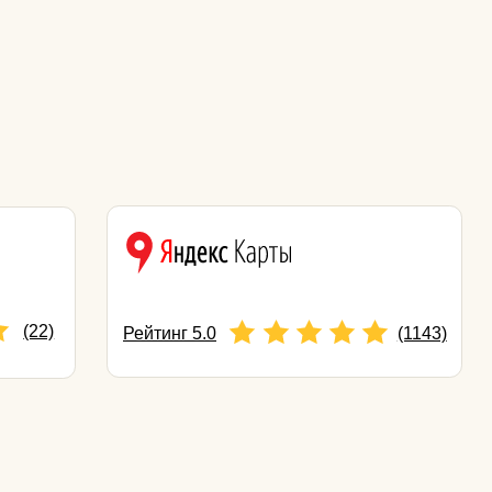
Татаринова Анна Юрьевна
Анпилова Елена
Владимировна
врач трихолог, дерматолог
врач-косметолог