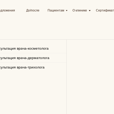
я
До/после
Пациентам
О клинике
Сертификаты
Цены
сультация врача-косметолога
сультация врача-дерматолога
сультация врача-трихолога