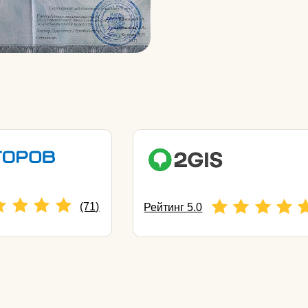
ина Сергеевна
Кудинова Марина
Александровна
linic, косметолог,
врач косметолог, дерматолог