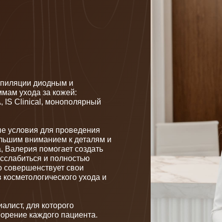
и диодным и
ода за кожей:
nical, монополярный
вия для проведения
вниманием к деталям и
ия помогает создать
ться и полностью
шенствует свои
ологического ухода и
для которого
 каждого пациента.