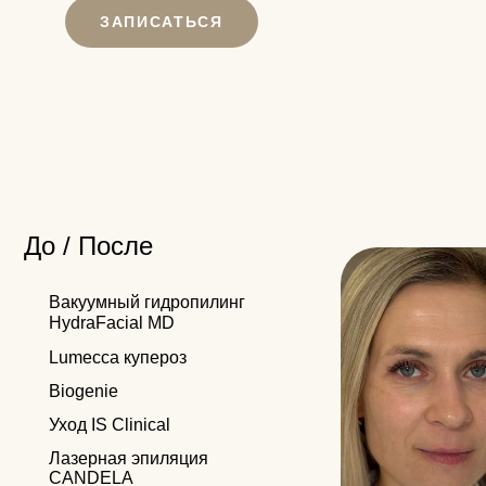
Вакуумный гидропилинг
ЗАПИСАТЬСЯ
HydraFacial MD
Lumecca купероз
Biogenie
Уход IS Clinical
Лазерная эпиляция
CANDELA
Чистка лица
Пирсинг
Дипломы и
сертификаты