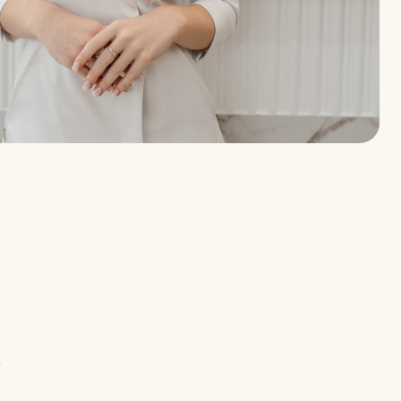
е бюджетное
рофессионального
 непрерывного
 здравоохранения РФ