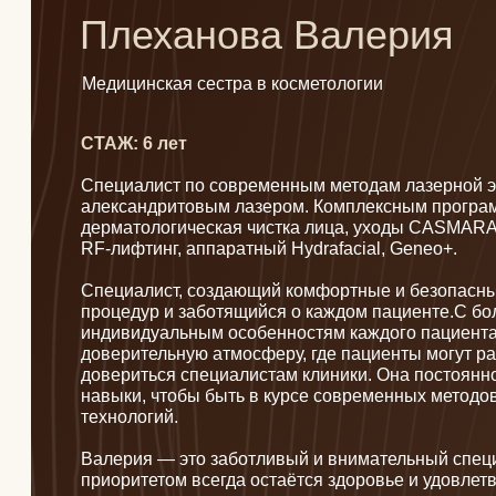
СТАЖ: 6 лет
Специалист по современным методам лазерной эпиляци
александритовым лазером. Комплексным программам ух
дерматологическая чистка лица, уходы CASMARA, IS Cli
RF-лифтинг, аппаратный Hydrafacial, Geneo+.
Специалист, создающий комфортные и безопасные усло
процедур и заботящийся о каждом пациенте.С большим 
индивидуальным особенностям каждого пациента, Валер
доверительную атмосферу, где пациенты могут расслаби
довериться специалистам клиники. Она постоянно совер
навыки, чтобы быть в курсе современных методов космет
технологий.
Валерия — это заботливый и внимательный специалист, 
приоритетом всегда остаётся здоровье и удовлетворение
Основные направления работы:
Дерматологические чистки, пилинги, уходы
Лазерная эпиляция
Аппаратные и инъекционные методики