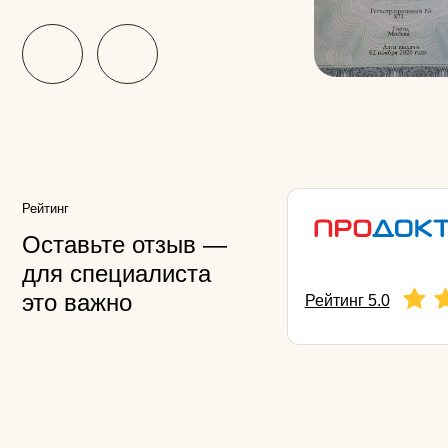
Другие
специалисты
Beauty Clinic
Егорова Крист
Главный Врач Beauty C
трихолог, дерматолог