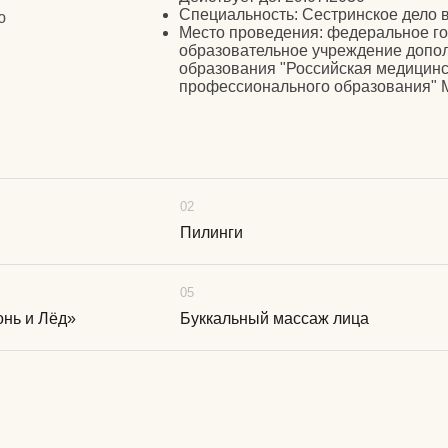
02
Пилинги
05
гонь и Лёд»
Буккальный массаж лица