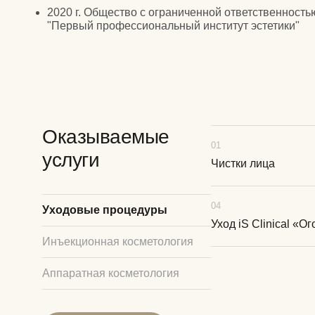
Оказываемые
01
услуги
Чистки лица
04
Уходовые процедуры
Уход iS Clinical «О
Инъекционная косметология
Аппаратная косметология
До / После